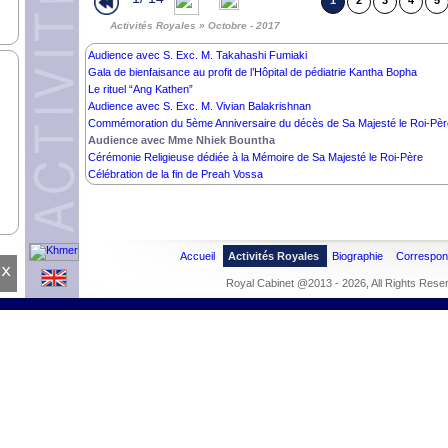
1
2
3
4
5
Activités Royales » Octobre - 2017
Audience avec S. Exc. M. Takahashi Fumiaki
Gala de bienfaisance au profit de l’Hôpital de pédiatrie Kantha Bopha
Le rituel “Ang Kathen”
Audience avec​​ S. Exc. M. Vivian Balakrishnan
Commémoration du 5ème Anniversaire du décès de Sa Majesté le Roi-Pèr
Audience avec Mme Nhiek Bountha
Cérémonie Religieuse dédiée à la Mémoire de Sa Majesté le Roi-Père
Célébration de la fin de Preah Vossa
Accueil
Activités Royales
Biographie
Correspo
x
Royal Cabinet @2013 - 2026, All Rights Rese