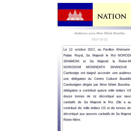
Audience avec Mme Nhiek Bountha
2017-10-12
Le 12 octobre 2017, au Pavillon Khémarin
Palais Royal, Sa Majesté le Roi NORO
SIHAMONI et Sa Majesté la Reine-M
NORODOM MONINEATH SIHANOUK 
Cambodge ont daigné accorder une audienc
une délégation du Centre Culturel Bouddhi
Cambodgien dirigée par Mme Nhiek Bountha.
délégation a contribué quinze mille dollars US
douze tonnes de riz décortiqué aux œuv
caritatifs de Sa Majesté le Roi. Elle a au
contribué dix mille dollars US et dix tonnes de
décortiqué aux œuvres caritatifs de Sa Majesté
Reine-Mère.