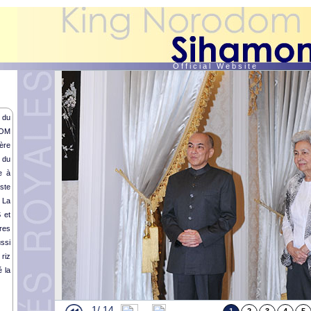
O f f i c i a l W e b s i t e
 du
DOM
ère
du
e à
ste
 La
 et
res
ssi
 riz
 la
1/
14