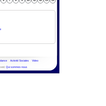
6
7
8
9
10
11
12
13
14
e
ndance
Activité Sociales
Video
rved.
Qui sommes-nous