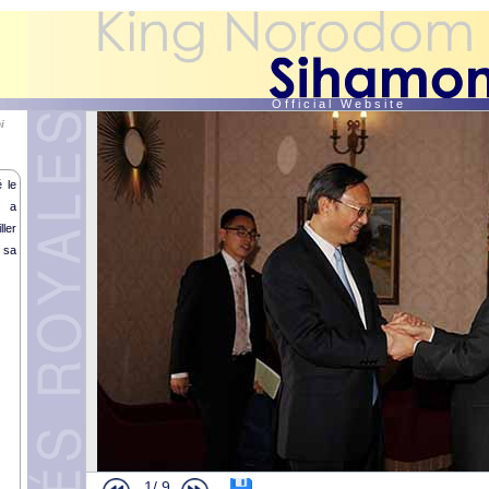
O f f i c i a l W e b s i t e
i
 le
e a
ller
 sa
1/
9