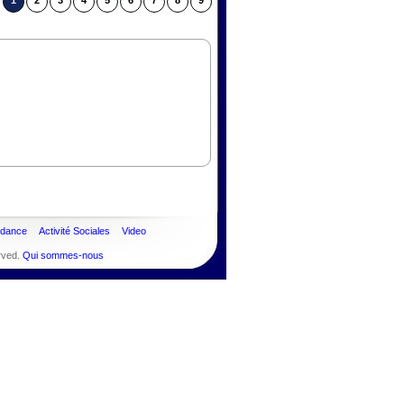
1
2
3
4
5
6
7
8
9
ndance
Activité Sociales
Video
rved.
Qui sommes-nous