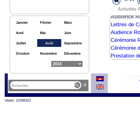
Activités Hu
Activités Hu
Activités 
Audience R
Janvier
Février
Mars
Lettres de 
Audience R
Avril
Mai
Juin
Cérémonie R
Juillet
Août
Septembre
Cérémonie d
Octobre
Novembre
Décembre
Prestation 
Audience Ro
x
Visitor: 22398322