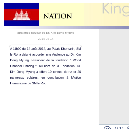
Audience Royale de Dr. Kim Dong Myung
2014-08-14
A 11h00 du 14 août 2014, au Palais Khemarin, SM
le Roi a daigné accorder une Audience au Dr. Kim
Dong Myung. Président de la fondation " World
Channel Sharing ". Au nom de la Fondation, Dr.
Kim Dong Myung a offert 10 tonnes de riz et 20
panneaux solaires, en contribution à l’Action
Humanitaire de SM le Roi.
Départ de le
Cérémonie R
Lettres de 
Activités Hu
1/
14