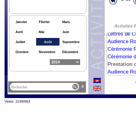
Activités Hu
Activités Hu
Activités Hu
Janvier
Février
Mars
Audience Ro
Activités 
Avril
Mai
Juin
Lettres de 
Audience R
Juillet
Août
Septembre
Cérémonie R
Octobre
Novembre
Décembre
Cérémonie d
Prestation
Audience Ro
x
Visitor: 22380963