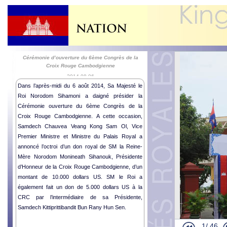
Cérémonie d’ouverture du 6ème Congrès de la
Croix Rouge Cambodgienne
2014-08-06
Dans l’après-midi du 6 août 2014, Sa Majesté le
Roi Norodom Sihamoni a daigné présider la
Cérémonie ouverture du 6ème Congrès de la
Croix Rouge Cambodgienne. A cette occasion,
Samdech Chauvea Veang Kong Sam Ol, Vice
Premier Ministre et Ministre du Palais Royal a
annoncé l’octroi d’un don royal de SM la Reine-
Mère Norodom Monineath Sihanouk, Présidente
d’Honneur de la Croix Rouge Cambodgienne, d’un
montant de 10.000 dollars US. SM le Roi a
Départ de le
également fait un don de 5.000 dollars US à la
Cérémonie R
CRC par l’intermédiaire de sa Présidente,
Samdech Kittiprittibandit Bun Rany Hun Sen.
Lettres de 
Activités Hu
1/
46