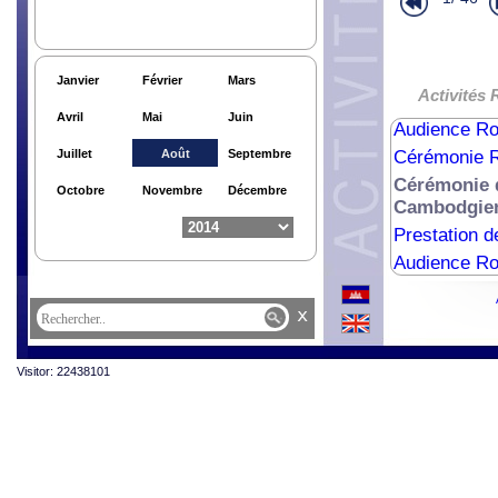
Activités Hu
Activités Hu
Audience Ro
Janvier
Février
Mars
Activités 
Lettres de 
Avril
Mai
Juin
Audience R
Juillet
Août
Septembre
Cérémonie R
Cérémonie 
Octobre
Novembre
Décembre
Cambodgie
Prestation 
Audience Ro
x
Visitor: 22438101