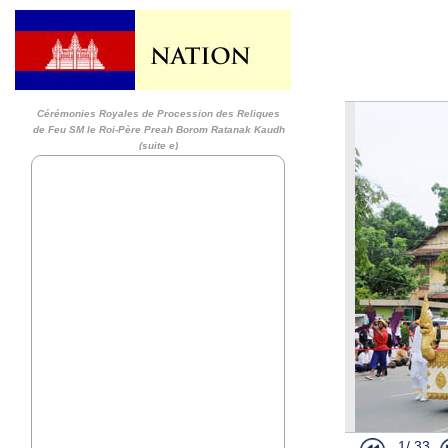
Activités Hu
Activités Hu
Audience ro
Cérémonie R
Cérémonies Royales de Procession des Reliques
Les Représe
de Feu SM le Roi-Père Preah Borom Ratanak Kaudh
Audience Ro
(suite e)
2014-07-11
Audience Ro
Cérémonies 
Preah Borom 
Cérémonies 
Preah Borom
Cérémonies 
Preah Borom
Cérémonies 
Preah Borom
Cérémonies 
Preah Borom
Cérémonies 
Preah Borom
1/
33