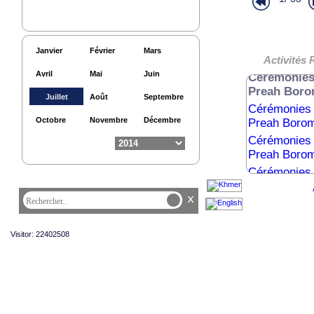
Cérémonies 
Preah Borom
Cérémonies 
Janvier
Février
Mars
Preah Borom
Activités 
Avril
Mai
Juin
Cérémonies 
Preah Boro
Juillet
Août
Septembre
Cérémonies 
Octobre
Novembre
Décembre
Preah Borom
Cérémonies 
Preah Borom
Cérémonies 
Preah Borom
x
Cérémonies 
Preah Borom
Cérémonies 
Visitor: 22402508
Preah Boro
Audience Ro
Japon
Journée de l’