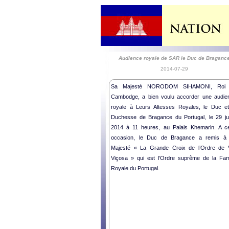
Audience royale de SAR le Duc de Braganc
2014-07-29
Sa Majesté NORODOM SIHAMONI, Roi
Cambodge, a bien voulu accorder une audie
royale à Leurs Altesses Royales, le Duc et
Duchesse de Bragance du Portugal, le 29 juil
2014 à 11 heures, au Palais Khemarin. A ce
occasion, le Duc de Bragance a remis à
Majesté « La Grande Croix de l’Ordre de V
Viçosa » qui est l’Ordre suprême de la Fami
Royale du Portugal.