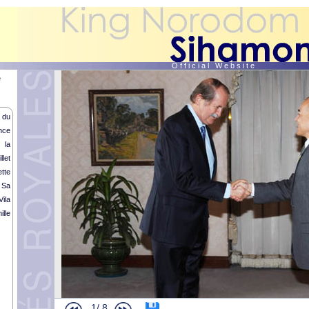
O f f i c i a l W e b s i t e
e
 du
nce
 la
let
tte
 Sa
ila
lle
Activités Humanitaires de SM le Roi (suite et fin)
1/
8