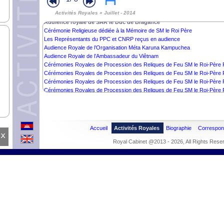
Activités Humanitaires de SM le Roi (suite)
Activités Royales » Juillet - 2014
Activités Humanitaires de SM le Roi
Audience royale de SAR le Duc de Bragance
Cérémonie Religieuse dédiée à la Mémoire de SM le Roi Père
Les Représentants du PPC et CNRP reçus en audience
Audience Royale de l’Organisation Méta Karuna Kampuchea
Audience Royale de l’Ambassadeur du Viêtnam
Cérémonies Royales de Procession des Reliques de Feu SM le Roi-Père P
Cérémonies Royales de Procession des Reliques de Feu SM le Roi-Père 
Cérémonies Royales de Procession des Reliques de Feu SM le Roi-Père 
Cérémonies Royales de Procession des Reliques de Feu SM le Roi-Père 
Cérémonies Royales de Procession des Reliques de Feu SM le Roi-Père 
Cérémonies Royales de Procession des Reliques de Feu SM le Roi-Père 
Cérémonies Royales de Procession des Reliques de Feu SM le Roi-Père 
Cérémonies Royales de Procession des Reliques de Feu SM le Roi-Père 
Accueil
Activités Royales
Biographie
Correspo
Cérémonies Royales de Procession des Reliques de Feu SM le Roi-Père 
x
Cérémonies Royales de Procession des Reliques de Feu SM le Roi-Père 
Royal Cabinet @2013 - 2026, All Rights Rese
Cérémonies Royales de Procession des Reliques de Feu SM le Roi-Père 
Cérémonies Royales de Procession des Reliques de Feu SM le Roi-Père 
Cérémonies Royales de Procession des Reliques de Feu SM le Roi-Père 
Cérémonies Royales de Procession des Reliques de Feu SM le Roi-Père
Audience Royale de la Délégation de la Secte Bouddhique Nenbutsushu d
Journée de l’Arbre (suite et fin)
Journée de l’Arbre juillet 2014(suite)
Journée de l'Arbre juillet 2014 (suite)
Journée de l’Arbre juillet 2014 (suite)