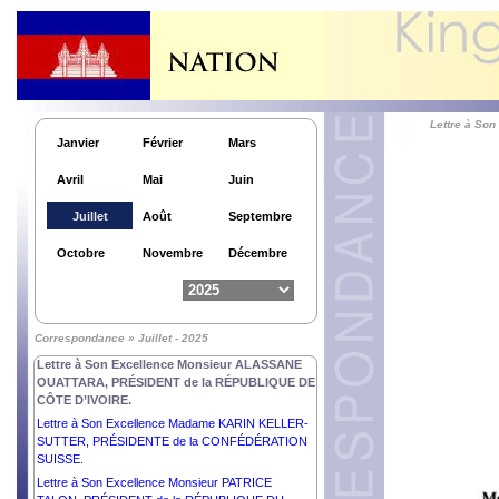
Lettre à So
Janvier
Février
Mars
Avril
Mai
Juin
Lettre à S. Exc. Monsieur MUHAMMAD SHEHBAZ
Juillet
Août
Septembre
SHARIF, PREMIER MINISTRE de la RÉPUBLIQUE
ISLAMIQUE du PAKISTAN.
Octobre
Novembre
Décembre
Lettre à Son Excellence Monsieur XI JINPING,
PRÉSIDENT de la RÉPUBLIQUE POPULAIRE de
CHINE.
Lettre à Son Excellence Monsieur PATRICK L.
Correspondance » Juillet - 2025
ALLEN, Gouverneur Général de la Jamaïque
Lettre à Son Excellence Monsieur ALASSANE
OUATTARA, PRÉSIDENT de la RÉPUBLIQUE DE
CÔTE D’IVOIRE.
Lettre à Son Excellence Madame KARIN KELLER-
SUTTER, PRÉSIDENTE de la CONFÉDÉRATION
SUISSE.
Lettre à Son Excellence Monsieur PATRICE