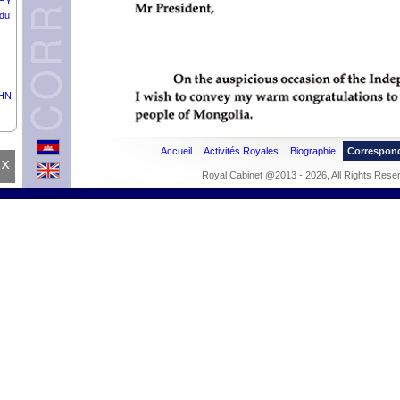
THY
du
OHN
Accueil
Activités Royales
Biographie
Correspon
x
Royal Cabinet @2013 - 2026, All Rights Rese