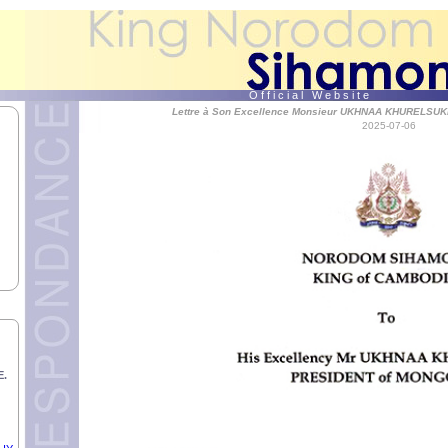
AH
BE
O f f i c i a l W e b s i t e
Lettre à Son Excellence Monsieur UKHNAA KHURELSUK
2025-07-06
S.
L
AK.
OHN
RY
E.