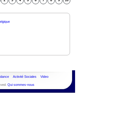
2
3
4
5
6
7
8
9
10
elgique
ndance
Activité Sociales
Video
rved.
Qui sommes-nous