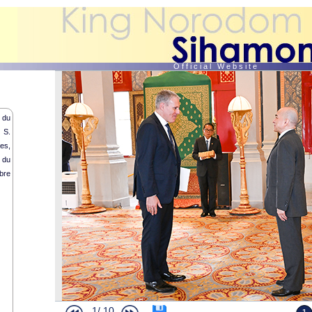
O f f i c i a l W e b s i t e
 du
 S.
es,
 du
bre
1/
10