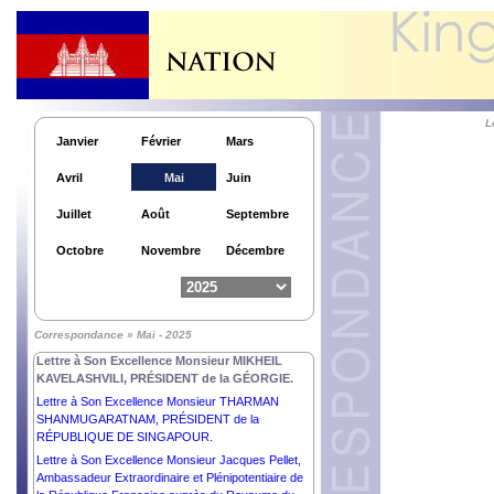
ITALIENNE.
Lettre à Son Excellence Monsieur le Général en
Chef MIN AUNG HLAING, PRÉSIDENT du Conseil
d’Administration d’État de la RÉPUBLIQUE de
l’UNION du MYANMAR.
Lettre à Son Excellence Monsieur NICUȘOR DAN,
PRÉSIDENT de la ROUMANIE.
L
Janvier
Février
Mars
Lettre à Son Excellence Monsieur ZORAN
MILANOVIĆ, PRÉSIDENT de la RÉPUBLIQUE de
Avril
Mai
Juin
CROATIE.
Lettre à Son Excellence Monsieur TAYE ATSKE
Juillet
Août
Septembre
SELASSIE, PRÉSIDENT de la RÉPUBLIQUE
FÉDÉRALE DÉMOCRATIQUE D’ÉTHIOPIE.
Octobre
Novembre
Décembre
Lettre à Son Excellence Monsieur ILHAM ALIYEV,
PRÉSIDENT de la RÉPUBLIQUE d’AZERBAÏDJAN.
Lettre à Sa Majesté ABDULLAH II IBN AL
HUSSEIN, ROI du ROYAUME HACHÉMITE de
Correspondance » Mai - 2025
JORDANIE.
Lettre à Son Excellence Monsieur MIKHEIL
KAVELASHVILI, PRÉSIDENT de la GÉORGIE.
Lettre à Son Excellence Monsieur THARMAN
SHANMUGARATNAM, PRÉSIDENT de la
RÉPUBLIQUE DE SINGAPOUR.
Lettre à Son Excellence Monsieur Jacques Pellet,
Ambassadeur Extraordinaire et Plénipotentiaire de