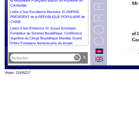
la République Française auprès du Royaume du
Cambodge.
Lettre à Son Excellence Monsieur XI JINPING,
PRÉSIDENT de la RÉPUBLIQUE POPULAIRE de
CHINE.
Lettre à Son Éminence Dr. Kyuse Enshinjoh,
Fondateur du Sommet Bouddhique, Conférence
Suprême du Clergé Bouddhique Mondial, Grand
Prêtre Fondateur Nenbutsushu du temple
Sampozan Muryojuji et Son Éminence Dr. Kori
Shinkai, Président du Sommet bouddhique,
x
Conférence Suprême du Clergé Bouddhique
Mondial, Grand Prêtre Nenbutsushu du Temple
Sampozan Muryojuji.
Visitor: 22435217
Lettre à Son Excellence Monsieur Ermenegildo
Kupa Lopes, Ambassadeur Extraordinaire et
Plénipotentiaire de la République Démocratique de
Timor-Leste auprès du Royaume du Cambodge et
Doyen du Corps Diplomatiques.
Lettre à Son Excellence Monsieur VLADIMIR
PUTIN, PRÉSIDENT de la FÉDÉRATION de
RUSSIE.
Lettre à Son Excellence Monsieur PAUL BIYA,
PRÉSIDENT de la RÉPUBLIQUE DU CAMEROUN.
Lettre à Sa Majesté MAHA VAJIRALONGKORN,
ROI de THAÏLANDE.