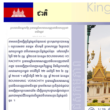
ព្រះរាជបដិសណ្ឋារកិច្ច ប្រធានរដ្ឋនៃសាធារណរដ្ឋប្រជាធិបតេយ្យប្រជា
មានិតឡាវ
2017-02-22
តាមសេចក្តីអញ្ជើញដ៏ខ្ពង់ខ្ពស់បំផុតរបស់ ព្រះករុណាព្រះបាទសម្ត
េចព្រះបរមនាថ នរោត្តម សីហមុនី ព្រះមហាក្សត្រ នៃព្រះរាជា
ណាចក្រកម្ពុជា ជាទីគោរពសក្ការ:ដ៏ខ្ពង់ខ្ពស់បំផុត នៅវេលាព្រឹក
ថ្ងៃទី​ ២២ ខែ កុម្ភៈ ឆ្នាំ២០១៧ ឯក​ឧត្តម BOUNNHANG VO
RACHITH ប្រធានរដ្ឋនៃសាធារណរដ្ឋ​ប្រជាធិបតេយ្យប្រជាមានិ
តឡាវ បានអញ្ជើញមកបំពេញទស្សនកិច្ចផ្លូវរដ្ឋ និងមិត្តភាពនៅព្
រះរាជាណាចក្រកម្ពុជា ចាប់ពីថ្ងៃទី ២២ ដល់ថ្ងៃទី ២៣ ខែ កុម្ភៈ
ឆ្នាំ ២០១៧ ។ ​នៅព្រឹកថ្ងៃទី ២២ ខែ កុម្ភៈ ឆ្នាំ ២០១៧ ឯក​ឧត្តម
BOUNNHANG VORACHITH ប្រធានរដ្ឋនៃសាធារណរដ្ឋ
ប្រជាធិបតេយ្យប្រជាមានិតឡាវ ព្រមទាំងគណ:ប្រតិភូជាន់ខ្ពស់បា
នអញ្ជើញមកព្រះបរមរាជវាំង ដើម្បីចូលក្រាបថ្វាយបង្គំគាល់ព្រះក
រុណាជាអម្ចាស់ជីវិតតម្កល់លើត្បូងជាទីគោរពសក្ការ:ដ៏ខ្ពង់ខ្ពស់បំ
ឯកឧត្តម ឡុង វ
ផុត ។
កិច្ចប្រជុំឧត្ត
1/
29