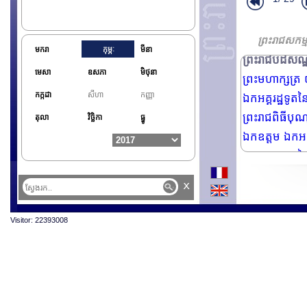
ព្រះរាជពិធីថ្
ឯកឧត្តម ស៊ិក ប
ព្រះរាជពិធី
ព្រះរាជសកម្ម
មករា
កុម្ភៈ
មីនា
ព្រះរាជបដិសណ្ឋ
មេសា
ឧសភា
មិថុនា
ព្រះមហាក្សត្រ 
កក្កដា
សីហា
កញ្ញា
ឯកអគ្គរដ្ឋទូត
ព្រះរាជពិធីបុ
តុលា
វិច្ឆិកា
ធ្នូ
ឯកឧត្តម ឯកអគ្
ឯកអគ្គរដ្ឋទូតន
លោក Michel B
x
ព្រះរាជពិធី
ព្រះរាជបដិសណ្
Visitor: 22393008
លោកស្រី Debor