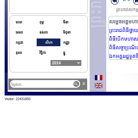
អង្គការវើលដ
ព្រះរាជសកម
ឯកអគ្គរដ្ឋទូតឡ
សម្តេចអគ្គមហា
មករា
កុម្ភៈ
មីនា
ព្រះរាជពិធីថ្វ
មេសា
ឧសភា
មិថុនា
ពិធីបើកមហាសន
កក្កដា
សីហា
កញ្ញា
ពិធីសច្ចាប្រណ
តុលា
វិច្ឆិកា
ធ្នូ
ឯកអគ្គររដ្ឋទូតច
x
Visitor: 22431850