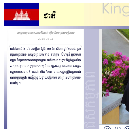
សម្តេចអគ្គមហាសេនាបតីតេជោ ហ៊ុន សែន ថ្វាយបង្គំគាល់
2014-08-11
នៅវេលាម៉ោង ០៤ រសៀល ថ្ងៃទី ១១ ខែ សីហា ឆ្នាំ ២០១៤ ព្រះ
ករុណាព្រះបាទ សម្តេចព្រះបរមនាថ នរោត្តម សីហមុនី ព្រះមហា
ក្សត្រ នៃព្រះរាជាណាចក្រកម្ពុជា ជាទីគោរពសក្ការ:ដ៏ខ្ពង់ខ្ពស់បំផុ
ត ព្រះអង្គបានសព្វព្រះរាជហឬទ័យ ប្រោសព្រះរាជទាន សម្តេច
អគ្គមហាសេនាបតី តេជោ ហ៊ុន សែន នាយករដ្ឋមន្រ្តីនៃព្រះរាជា
ណាចក្រកម្ពុជា អញ្ជើញចូលថ្វាយបង្គំគាល់​ នៅព្រះមហាប្រាសាទ
ខេមរិន្ទ ។
ព្រះរាជដំណើរ
ព្រះរាជពិធីថ្វ
ឯកអគ្គរដ្ឋទូត
ព្រះរាជដំណើរសេ្
ព្រះរាជដំណើរសេ្
ព្រះរាជដំណើរសេ្
1/
3