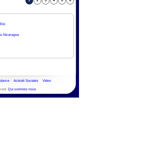
1
2
3
4
5
6
 Roi
du Nicaragua
ndance
Activité Sociales
Video
rved.
Qui sommes-nous