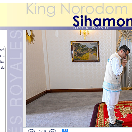
O f f i c i a l W e b s i t e
esté
e a
ta,
 du
1/
6