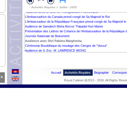
Dons de M. Liu Miao
Activités Royales » Juillet - 2025
Audience avec S. Exc. M. Thongsavanh Phomvihane
L’Ambassadrice du Canada prend congé de Sa Majesté le Roi
L’Ambassadeur de la République Française prend congé de Sa Majesté le
Audience de Samdech Moha Borvor Thipadei Hun Manet
Présentation des Lettres de Créance de l’Ambassadeur de la République 
Journée Nationale de Boisement
Audience avec Shri Pabitra Margherita
Cérémonie Bouddhique du moulage des Cierges de “Vossa”
Audience de S. Exc. M. LAWRENCE WONG
Accueil
Activités Royales
Biographie
Correspo
x
Royal Cabinet @2013 - 2026, All Rights Rese