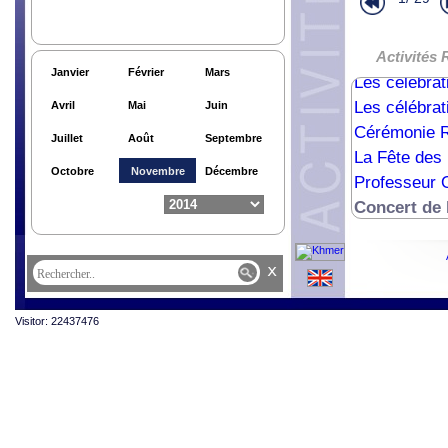
61ème Annive
Cèlèbrations
Cèlèbrations
Activités
Janvier
Février
Mars
Les célébrat
Les célébrat
Avril
Mai
Juin
Cérémonie R
Juillet
Août
Septembre
La Fête des
Octobre
Novembre
Décembre
Professeur O
Concert de 
x
Visitor: 22437476