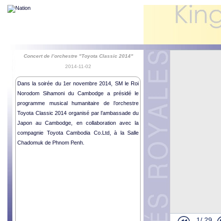
Concert de l’orchestre "Toyota Classic 2014"
2014-11-02
Dans la soirée du 1er novembre 2014, SM le Roi
Norodom Sihamoni du Cambodge a présidé le
programme musical humanitaire de l’orchestre
Lettres de 
Toyota Classic 2014 organisé par l’ambassade du
Japon au Cambodge, en collaboration avec la
Lettres de 
compagnie Toyota Cambodia Co.Ltd, à la Salle
Cérémonie R
Chadomuk de Phnom Penh.
Inauguration
Inauguratio
Audience Ro
Audience Ro
Cérémonie de
Cérémonie de
1/
29