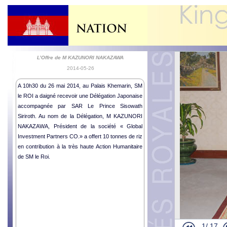
L’Offre de M KAZUNORI NAKAZAWA
2014-05-26
A 10h30 du 26 mai 2014, au Palais Khemarin, SM
le ROI a daigné recevoir une Délégation Japonaise
accompagnée par SAR Le Prince Sisowath
Siriroth. Au nom de la Délégation, M KAZUNORI
NAKAZAWA, Président de la société « Global
Investment Partners CO.» a offert 10 tonnes de riz
en contribution à la très haute Action Humanitaire
de SM le Roi.
Cérémonie d’
1/
17