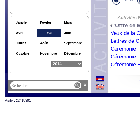
Audience de
Cérémonie B
Audience Ro
Activités 
Janvier
Février
Mars
L’Offre d
Veux de la
Avril
Mai
Juin
Lettres de 
Juillet
Août
Septembre
Cérémonie Ro
Octobre
Novembre
Décembre
Cérémonie Ro
Cérémonie R
Célébration
Cérémony R
x
Cérémonie R
Le retour de
Visitor: 22418991
Activités Ro
Activités Ro