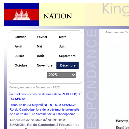
LIBANAISE.
Lettre à Son Altesse Fra’ JOHN T. DUNLAP, Prince
et Grand Maître de l’Ordre Souverain Militaire et
Hospitalier de Saint-Jean de Jérusalem de Rhodes
et de Malte.
Lettre à Son Altesse Cheikh TAMIM BIN HAMAD
Allocution de S
AL-THANI, ÉMIR de l’ÉTAT du QATAR.
Janvier
Février
Mars
Lettre à Sa Majesté HAMAD BIN ISA AL KHALIFA,
ROI du ROYAUME de BAHREÏN.
Avril
Mai
Juin
Son Excellence Monsieur NAWAF SALAM,
PRÉSIDENT du Conseil des Ministres de la
Juillet
Août
Septembre
RÉPUBLIQUE LIBANAISE.
Lettre à Son Excellence Dr WILLIAM SAMOEI
Octobre
Novembre
Décembre
RUTO, PhD., C.G.H., PRÉSIDENT et Commandant
en chef des Forces de défense de la RÉPUBLIQUE
DU KENYA.
Lettre à Son Excellence Dr WILLIAM SAMOEI
Correspondance » Décembre - 2025
RUTO, PhD., C.G.H., PRÉSIDENT et Commandant
en chef des Forces de défense de la RÉPUBLIQUE
DU KENYA.
Discours de Sa Majesté NORODOM SIHAMONI,
Roi du Cambodge, lors de la cérémonie solennelle
de clôture du XIXe Sommet de la Francophonie.
Allocution de Sa Majesté NORODOM
SIHAMONI, Roi du Cambodge, à l’occasion de