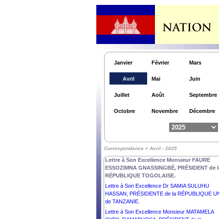
Janvier
Février
Mars
Lettre à Son Excellence Monsieur ANDRZEJ
DUDA, PRÉSIDENT de la RÉPUBLIQUE de
Avril
Mai
Juin
POLOGNE.
Lettre à Son Excellence Madame HILDA CATHY
Juillet
Août
Septembre
HEINE, PRÉSIDENTE de la RÉPUBLIQUE DES
ÎLES MARSHALL.
Octobre
Novembre
Décembre
Lettre à S. Exc. M. FERDINAND R. MARCOS J
PRÉSIDENT de la RÉPUBLIQUE DES
PHILIPPINES.
Lettre à Sa Majesté WILLEM-ALEXANDER, ROI
Correspondance » Avril - 2025
des PAYS-BAS.
Lettre à Son Excellence Monsieur FAURE
ESSOZIMNA GNASSINGBÉ, PRÉSIDENT de l
RÉPUBLIQUE TOGOLAISE.
Lettre à Son Excellence Dr SAMIA SULUHU
HASSAN, PRÉSIDENTE de la RÉPUBLIQUE U
de TANZANIE.
Lettre à Son Excellence Monsieur MATAMELA