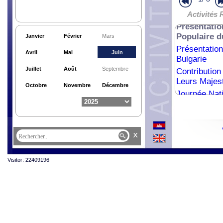
Présentatio
d’Arménie
Activités 
Présentatio
Populaire 
Janvier
Février
Mars
Présentatio
Avril
Mai
Juin
Bulgarie
Juillet
Août
Septembre
Contributio
Leurs Majes
Octobre
Novembre
Décembre
Journée Nati
Présentatio
x
Visitor: 22409196