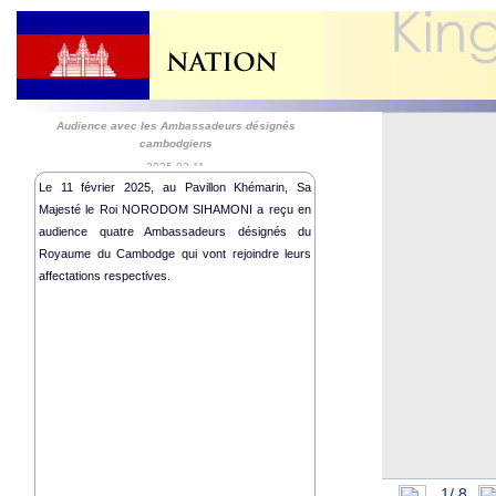
Audience avec les Ambassadeurs désignés
cambodgiens
2025-02-11
Le 11 février 2025, au Pavillon Khémarin, Sa
Majesté le Roi NORODOM SIHAMONI a reçu en
audience quatre Ambassadeurs désignés du
Royaume du Cambodge qui vont rejoindre leurs
affectations respectives.
Présentation
Démocratique
38ème Sessi
Présentatio
la Dominiqu
1/
8