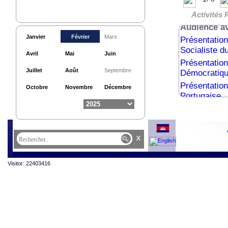
Présentation
Finlande
Activités 
Audience a
Janvier
Février
Mars
Présentatio
Socialiste d
Avril
Mai
Juin
Présentatio
Juillet
Août
Septembre
Démocratiqu
Présentatio
Octobre
Novembre
Décembre
Portugaise
Audience de 
x
Visitor: 22403416