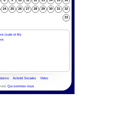
8
9
10
11
12
13
14
15
16
24
25
26
27
28
29
30
31
32
33
 (suite et fin)
ère
ndance
Activité Sociales
Video
rved.
Qui sommes-nous