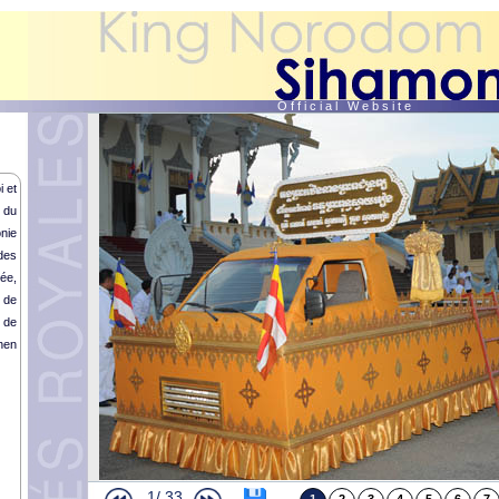
O f f i c i a l W e b s i t e
i et
 du
nie
des
ée,
 de
 de
Cérémonies de Commémoration
hen
Le Premier Ministre Thai reçu en audience
Rituel Royal de “Sroang Preah Sokunveary”
Meeting de masse pour le 10ème Anniversaire du Couronnement
Présentation des Vœux à SM le Roi (suite et fin)
Présentation des Vœux à SM le Roi
Célébrations du 10ème anniversaire du couronnement (suite et fin)
Célébrations du 10ème anniversaire du Couronnement Royale (suite)
Célébrations du 10ème anniversaire du Couronnement Royal
1/
33
Audience Royale de SE M Sok Siphana