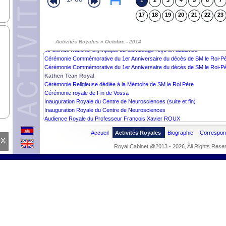
1
2
3
4
5
6
7
Bénédictions Royales
17
18
19
20
21
22
23
Cérémonie Religieuse dédiée à la Mémoire de SM le Roi Père
Activités Humanitaires de SM le Roi (suite et fin)
Activités Humanitaires de SM le Roi (suite)
Activités Humanitaires de SM le Roi
Activités Royales » Octobre - 2014
Le Comité National Olympique du Cambodge reçu en audience
Cérémonie Commémorative du 1er Anniversaire du décès de SM le Roi-Père
Cérémonie Commémorative du 1er Anniversaire du décès de SM le Roi-P
Kathen Tean Royal
Cérémonie Religieuse dédiée à la Mémoire de SM le Roi Père
Cérémonie royale de Fin de Vossa
Inauguration Royale du Centre de Neurosciences (suite et fin)
Inauguration Royale du Centre de Neurosciences
Audience Royale du Professeur François Xavier ROUX
Accueil
Activités Royales
Biographie
Correspo
x
Royal Cabinet @2013 - 2026, All Rights Rese