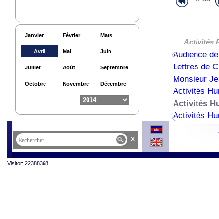
Cérémonie c
fin)
Cérémonie 
Janvier
Février
Mars
24ème Sessi
Activités 
Avril
Mai
Juin
Audience de
Lettres de 
Juillet
Août
Septembre
Monsieur Je
Octobre
Novembre
Décembre
Activités Hu
Activités H
Activités Hu
x
Visitor: 22388368