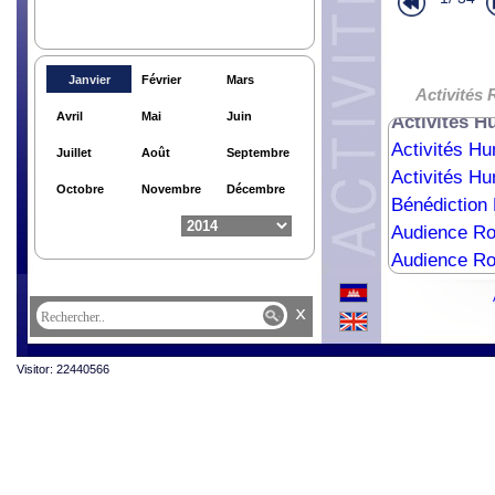
Janvier
Février
Mars
Cérémonie R
Activités 
Avril
Mai
Juin
Activités Hu
Activités Hu
Juillet
Août
Septembre
Activités Hu
Octobre
Novembre
Décembre
Bénédiction
Audience R
Audience Ro
Lettres de 
x
Cérémonie R
Audience Ro
Activités Hu
Visitor: 22440566
Activités Hu
Activités Hu
Audience Roy
Lettres de 